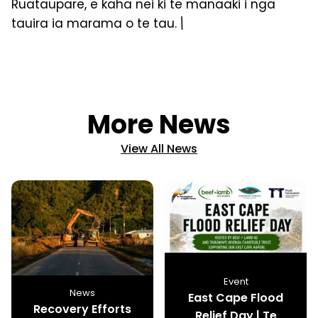
Ruataupare, e kaha nei ki te manaaki i nga
tauira ia marama o te tau.
\
More News
View All News
Event
News
East Cape Flood
Recovery Efforts
Relief Day | Te