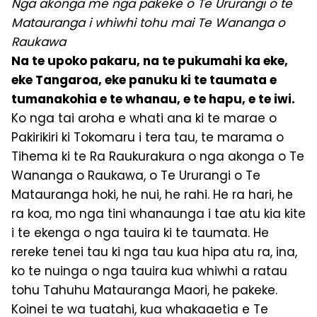
Nga akonga me nga pakeke o Te Ururangi o te
Matauranga i whiwhi tohu mai Te Wananga o
Raukawa
Na te upoko pakaru, na te pukumahi ka eke,
eke Tangaroa, eke panuku ki te taumata e
tumanakohia e te whanau, e te hapu, e te iwi.
Ko nga tai aroha e whati ana ki te marae o
Pakirikiri ki Tokomaru i tera tau, te marama o
Tihema ki te Ra Raukurakura o nga akonga o Te
Wananga o Raukawa, o Te Ururangi o Te
Matauranga hoki, he nui, he rahi. He ra hari, he
ra koa, mo nga tini whanaunga i tae atu kia kite
i te ekenga o nga tauira ki te taumata. He
rereke tenei tau ki nga tau kua hipa atu ra, ina,
ko te nuinga o nga tauira kua whiwhi a ratau
tohu Tahuhu Matauranga Maori, he pakeke.
Koinei te wa tuatahi, kua whakaaetia e Te