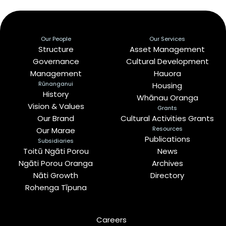
Our People
Our Services
Structure
Asset Management
Governance
Cultural Development
Management
Hauora
Rūnanganui
Housing
History
Whānau Oranga
Vision & Values
Grants
Our Brand
Cultural Activities Grants
Resources
Our Marae
Publications
Subsidiaries
Toitū Ngāti Porou
News
Ngāti Porou Oranga
Archives
Nāti Growth
Directory
Rohenga Tīpuna
Careers