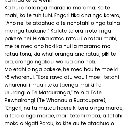
Ka mau ke te wehi!
Ka hui ano ki nga marae ia marama. Ko te
mahi, ko te tuhituhi. Engari tika ana nga korero,
“Ano nei te ataahua o te nohotahi o nga taina
me nga tuakana.” Ka kite te ora i roto i nga
pakeke nei. Hikaka katoa ratau i o ratau mahi,
me te mea ano hoki ka hui ia marama mo
ratau tonu, kia whai oranga ano ratau, piki te
ora, oranga ngakau, wairua ano hoki.
Mo etahi o nga pakeke, he mea hou te moe ki
rō wharenui. “Kore rawa atu wau i moe i tetahi
wharenui i mua i taku taenga mai ki Te
Ururangi o Te Matauranga,” te kī a Tate
Pewhairangi (Te Whanau a Ruataupare),
“Engari, na ta matau haere ki tera o nga marae,
ki tera o nga marae, mai i tetahi moka, ki tetahi
moka o Ngati Porou, ka kite au te ataahua o