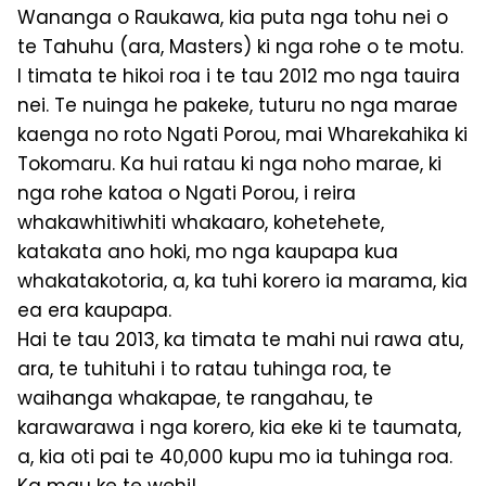
Wananga o Raukawa, kia puta nga tohu nei o
te Tahuhu (ara, Masters) ki nga rohe o te motu.
I timata te hikoi roa i te tau 2012 mo nga tauira
nei. Te nuinga he pakeke, tuturu no nga marae
kaenga no roto Ngati Porou, mai Wharekahika ki
Tokomaru. Ka hui ratau ki nga noho marae, ki
nga rohe katoa o Ngati Porou, i reira
whakawhitiwhiti whakaaro, kohetehete,
katakata ano hoki, mo nga kaupapa kua
whakatakotoria, a, ka tuhi korero ia marama, kia
ea era kaupapa.
Hai te tau 2013, ka timata te mahi nui rawa atu,
ara, te tuhituhi i to ratau tuhinga roa, te
waihanga whakapae, te rangahau, te
karawarawa i nga korero, kia eke ki te taumata,
a, kia oti pai te 40,000 kupu mo ia tuhinga roa.