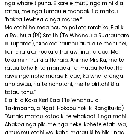
nga whare tipuna. E kore e mutu nga mihi ki a
ratau, me nga tumau e manaaki i a matau
‘hakoa tewhea o nga marae.”
Mo etahi he mea hou te patoto rorohiko. E ai ki
a Rauhuia (Pi) Smith (Te Whanau a Ruataupare
ki Tuparoa), “Ahakoa tauhou aua ki te mahi nei,
kai reira aku hoakura hai awhina i a aua. Me
taku mihi nui ki a Hohaia, Ani me Mrs Ku, mo ta
ratau kaha ki te manaaki i a matau katoa. He
rawe nga noho marae ki aua, ka whai oranga
ano awau, na te nohotahi, me te piritahi ki a
tatau tonu.”
E ai ki a Koka Keri Kaa (Te Whanau a
Takimoana, a Ngati Hokopu hoki ki Rangitukia)
“Autaia matau katoa ki te whakaoti i nga mahi.
Ahakoa nga piki me nga heke, kohete etahi wa,
amuamu etahi wa, kaha matau ki te hiki i nga