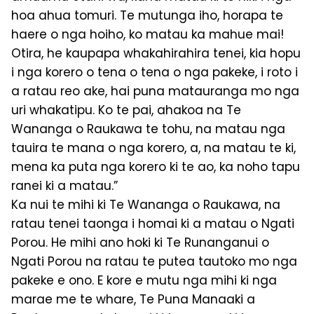
hoa ahua tomuri. Te mutunga iho, horapa te
haere o nga hoiho, ko matau ka mahue mai!
Otira, he kaupapa whakahirahira tenei, kia hopu
i nga korero o tena o tena o nga pakeke, i roto i
a ratau reo ake, hai puna matauranga mo nga
uri whakatipu. Ko te pai, ahakoa na Te
Wananga o Raukawa te tohu, na matau nga
tauira te mana o nga korero, a, na matau te ki,
mena ka puta nga korero ki te ao, ka noho tapu
ranei ki a matau.”
Ka nui te mihi ki Te Wananga o Raukawa, na
ratau tenei taonga i homai ki a matau o Ngati
Porou. He mihi ano hoki ki Te Runanganui o
Ngati Porou na ratau te putea tautoko mo nga
pakeke e ono. E kore e mutu nga mihi ki nga
marae me te whare, Te Puna Manaaki a